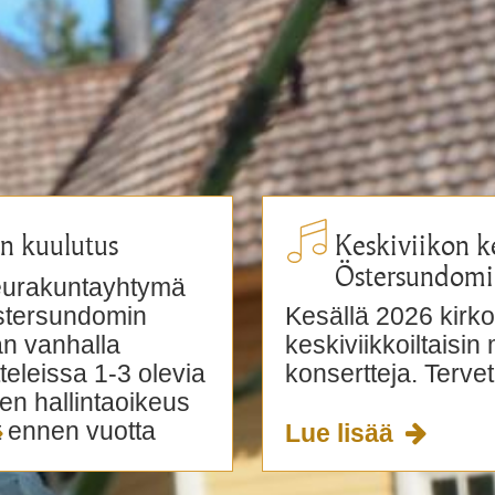
n kuulutus
Keskiviikon ke
Östersundomi
eurakuntayhtymä
stersundomin
Kesällä 2026 kirk
n vanhalla
keskiviikkoiltaisin
tteleissa 1-3 olevia
konsertteja. Tervet
den hallintaoikeus
t ennen vuotta
Lue lisää