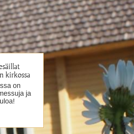
säillat
n kirkossa
ossa on
 messuja ja
uloa!